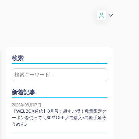
検索
新着記事
2026年08月07日
【WELBOX通信】8月号：超すご得！数量限定ク
ーポンを使って＼60％OFF／で購入♪島原手延そ
うめん♪