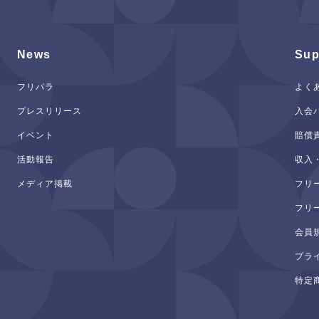
News
Sup
フリパラ
よく
プレスリリース
入会
イベント
賠償
活動報告
収入
メディア掲載
フリ
フリ
会員
プラ
特定