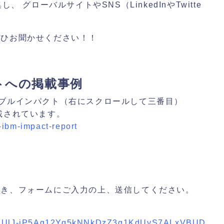
集し、 グローバルサイトやSNS（LinkedInやTwitte
ぜひお聞かせください！！
トへの掲載事例
内 エクイタブルインパクト（右にスクロールして三番目）
掲載されています。
-ibm-impact-report
だき、フォームにご入力の上、送信してください。
j-FVdUlJ-jP5Ag12Yq5kNNkDzZ3g1KdUyS7ALxVBUD