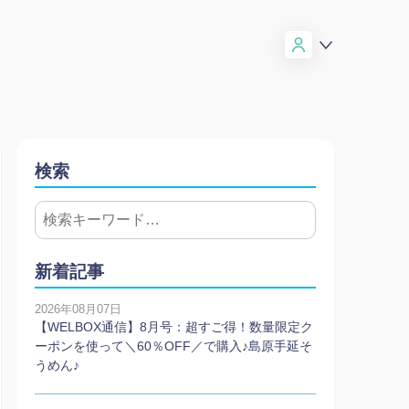
検索
新着記事
2026年08月07日
【WELBOX通信】8月号：超すご得！数量限定ク
ーポンを使って＼60％OFF／で購入♪島原手延そ
うめん♪