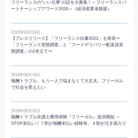
フリーランスの”いい仕事”の話を大募集！～フリーランスパ
ートナーシップアワード2026～（経済産業省後援）
2022年03月29日
【プレスリリース】「フリーランス白書2022」を発表〜
「フリーランス実態調査」と「フードデリバリー配達員実
態調査」の2本⽴て〜
2019年08月19日
報酬トラブル、もう一人で悩まなくて大丈夫。フリーガル
で社会を変えたい
2019年08月16日
報酬トラブル弁護士費用保険『フリーガル』提供開始 ～
STOP未払い！７割が報酬未払い経験有、４割が泣き寝入り