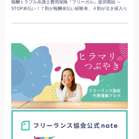
報酬トラブル弁護士費用保険『フリーガル』提供開始 ～
STOP未払い！７割が報酬未払い経験有、４割が泣き寝入り