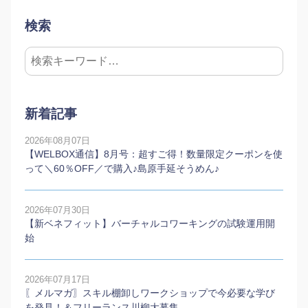
検索
新着記事
2026年08月07日
【WELBOX通信】8月号：超すご得！数量限定クーポンを使
って＼60％OFF／で購入♪島原手延そうめん♪
2026年07月30日
【新ベネフィット】バーチャルコワーキングの試験運用開
始
2026年07月17日
〖メルマガ〗スキル棚卸しワークショップで今必要な学び
を発見！＆フリーランス川柳大募集