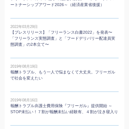
ートナーシップアワード2026～（経済産業省後援）
2022年03月29日
【プレスリリース】「フリーランス白書2022」を発表〜
「フリーランス実態調査」と「フードデリバリー配達員実
態調査」の2本⽴て〜
2019年08月19日
報酬トラブル、もう一人で悩まなくて大丈夫。フリーガル
で社会を変えたい
2019年08月16日
報酬トラブル弁護士費用保険『フリーガル』提供開始 ～
STOP未払い！７割が報酬未払い経験有、４割が泣き寝入り