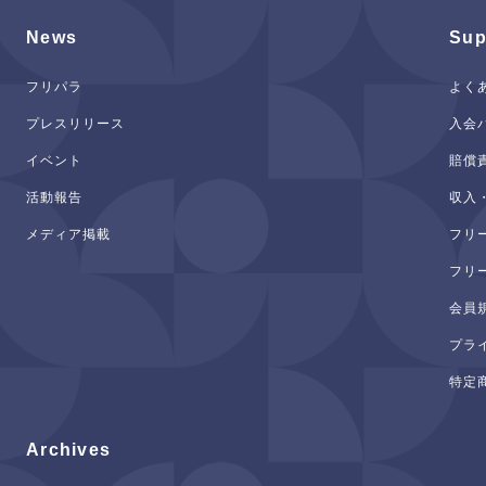
News
Sup
フリパラ
よく
プレスリリース
入会
イベント
賠償
活動報告
収入
メディア掲載
フリ
フリ
会員
プラ
特定
Archives