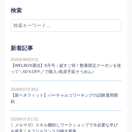
検索
新着記事
2026年08月07日
【WELBOX通信】8月号：超すご得！数量限定クーポンを使
って＼60％OFF／で購入♪島原手延そうめん♪
2026年07月30日
【新ベネフィット】バーチャルコワーキングの試験運用開
始
2026年07月17日
〖メルマガ〗スキル棚卸しワークショップで今必要な学び
を発見！＆フリーランス川柳大募集