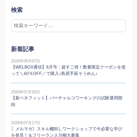
検索
新着記事
2026年08月07日
【WELBOX通信】8月号：超すご得！数量限定クーポンを使
って＼60％OFF／で購入♪島原手延そうめん♪
2026年07月30日
【新ベネフィット】バーチャルコワーキングの試験運用開
始
2026年07月17日
〖メルマガ〗スキル棚卸しワークショップで今必要な学び
を発見！＆フリーランス川柳大募集