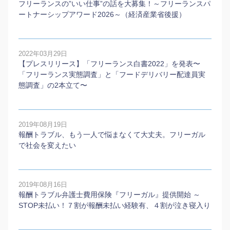
フリーランスの”いい仕事”の話を大募集！～フリーランスパ
ートナーシップアワード2026～（経済産業省後援）
2022年03月29日
【プレスリリース】「フリーランス白書2022」を発表〜
「フリーランス実態調査」と「フードデリバリー配達員実
態調査」の2本⽴て〜
2019年08月19日
報酬トラブル、もう一人で悩まなくて大丈夫。フリーガル
で社会を変えたい
2019年08月16日
報酬トラブル弁護士費用保険『フリーガル』提供開始 ～
STOP未払い！７割が報酬未払い経験有、４割が泣き寝入り