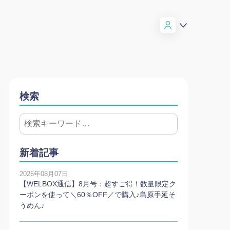
検索
新着記事
2026年08月07日
【WELBOX通信】8月号：超すご得！数量限定ク
ーポンを使って＼60％OFF／で購入♪島原手延そ
うめん♪