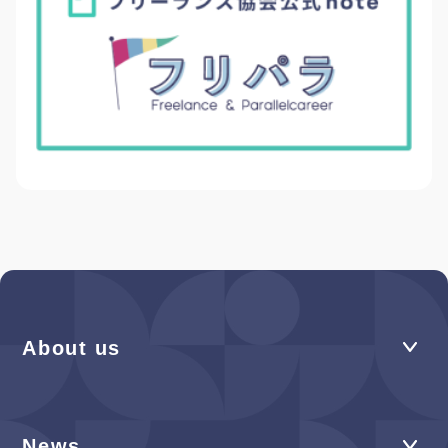
About us
News