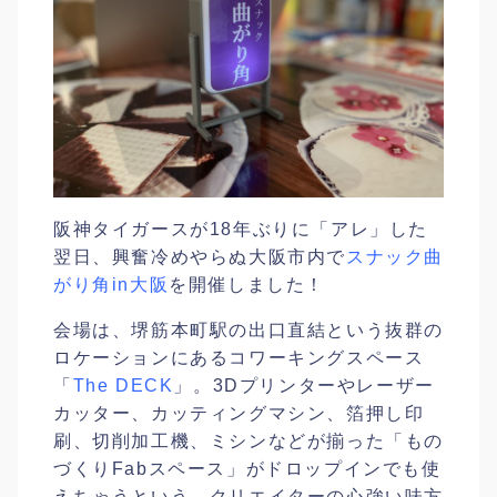
阪神タイガースが18年ぶりに「アレ」した
翌日、興奮冷めやらぬ大阪市内で
スナック曲
がり角in大阪
を開催しました！
会場は、堺筋本町駅の出口直結という抜群の
ロケーションにあるコワーキングスペース
「
The DECK
」。3Dプリンターやレーザー
カッター、カッティングマシン、箔押し印
刷、切削加工機、ミシンなどが揃った「もの
づくりFabスペース」がドロップインでも使
えちゃうという、クリエイターの心強い味方