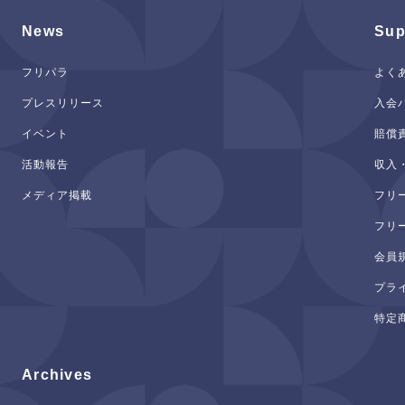
News
Sup
フリパラ
よく
プレスリリース
入会
イベント
賠償
活動報告
収入
メディア掲載
フリ
フリ
会員
プラ
特定
Archives