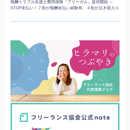
報酬トラブル弁護士費用保険『フリーガル』提供開始 ～
STOP未払い！７割が報酬未払い経験有、４割が泣き寝入り