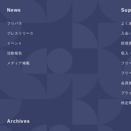
News
Sup
フリパラ
よく
プレスリリース
入会
イベント
賠償
活動報告
収入
メディア掲載
フリ
フリ
会員
プラ
特定
Archives