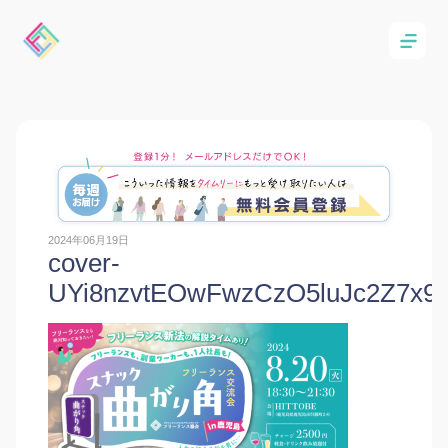
2024年06月19日
cover-
UYi8nzvtEOwFwzCzO5luJc2Z7x9