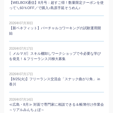
【WELBOX通信】8月号：超すご得！数量限定クーポンを使
って＼60％OFF／で購入♪島原手延そうめん♪
2026年07月30日
【新ベネフィット】バーチャルコワーキングの試験運用開
始
2026年07月17日
〖メルマガ〗スキル棚卸しワークショップで今必要な学び
を発見！＆フリーランス川柳大募集
2026年07月17日
【8/25(火)】フリーランス交流会「スナック曲がり角」 in
香川
2026年07月14日
≪広島・8月≫ 対面で専門家に相談できる＆帳簿付け作業会
～リアルみんちょぼ～