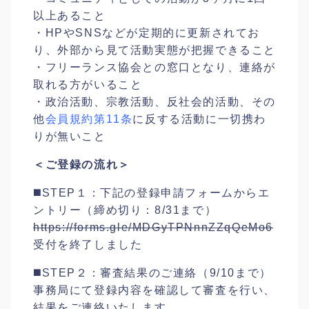
以上あること
・HPやSNSなどが定期的に更新されてお
り、外部から見て活動実態が把握できること
・フリーランス協会との窓⼝となり、連絡が
取れる⽅がいること
・政治活動、宗教活動、反社会的活動、その
他
会員規約第11条
に反する活動に一切携わ
りが無いこと
＜ご登録の流れ＞
◼️STEP１：下記の登録申請フォームからエ
ントリー（締め切り：8/31まで）
https://forms.gle/MDGyTPNnnZZqQeMo6
受付を終了しました
◼️STEP２：審査結果のご連絡（9/10まで）
事務局にて登録内容を確認して審査を行い、
結果をご連絡いたします