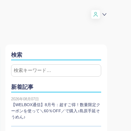
検索
新着記事
2026年08月07日
【WELBOX通信】8月号：超すご得！数量限定ク
ーポンを使って＼60％OFF／で購入♪島原手延そ
うめん♪