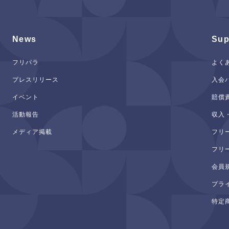
News
Sup
フリパラ
よく
プレスリリース
入会
イベント
賠償
活動報告
収入
メディア掲載
フリ
フリ
会員
プラ
特定