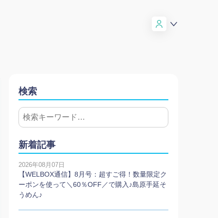
検索
新着記事
2026年08月07日
【WELBOX通信】8月号：超すご得！数量限定ク
ーポンを使って＼60％OFF／で購入♪島原手延そ
うめん♪