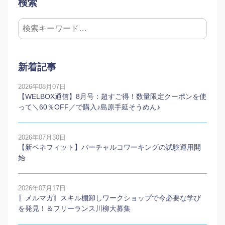
検索
新着記事
2026年08月07日
【WELBOX通信】8月号：超すご得！数量限定クーポンを使
って＼60％OFF／で購入♪島原手延そうめん♪
2026年07月30日
【新ベネフィット】バーチャルコワーキングの試験運用開
始
2026年07月17日
〖メルマガ〗スキル棚卸しワークショップで今必要な学び
を発見！＆フリーランス川柳大募集