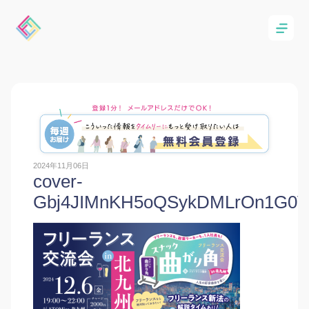
2024年11月06日
cover-
Gbj4JIMnKH5oQSykDMLrOn1G0