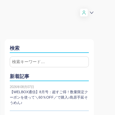
検索
新着記事
2026年08月07日
【WELBOX通信】8月号：超すご得！数量限定ク
ーポンを使って＼60％OFF／で購入♪島原手延そ
うめん♪