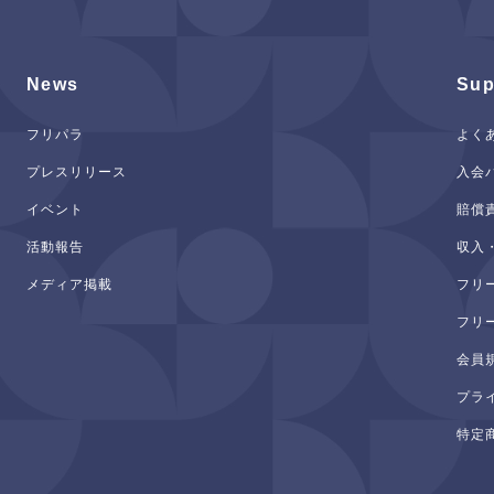
News
Sup
フリパラ
よく
プレスリリース
入会
イベント
賠償
活動報告
収入
メディア掲載
フリ
フリ
会員
プラ
特定