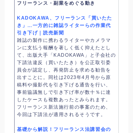
フリーランス・副業をめぐる動き
KADOKAWA、フリーランス「買いたた
き」…一方的に雑誌ライターらの作業代
引き下げ｜読売新聞
雑誌の製作に携わるライターやカメラマ
ンに支払う報酬を著しく低く抑えたとし
て、出版大手「KADOKAWA」と子会社の
下請法違反（買いたたき）を公正取引委
員会が認定し、再発防止を求める勧告を
出すことに。同社は2023年4月号から原
稿料や撮影代を引き下げる通告を行い、
事前協議無しで引き下げ率が数十％に達
したケースも複数あったとみられます。
フリーランス新法施行前の事案のため、
今回は下請法が適用されるそうです。
基礎から解説！フリーランス法講習会の