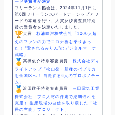
ード受賞者が決定
フリーランス協会は、2024年11月1日に
第6回フリーランスパートナーシップアワ
ードの本選を行い、大賞及び審査員特別
賞の受賞者を決定いたしました。
大賞：
杉浦味淋株式会社「1000人超
えのファンの力でコロナ禍を乗りきっ
た！ “愛されるみりん”のデジタルマーケ
戦略」
高橋俊介特別審査員賞：
株式会社ディ
ライトアップ「松山発・新種のパプリカ
を全国区へ！ 自走する6人のプロボノチー
ム」
浜田敬子特別審査員賞：
三田電気工業
株式会社「プロ人材の伴走で納期遅れを
克服！ 生産現場の自信を取り戻した「社
長の右腕」プロジェクト」