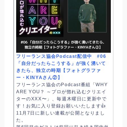
フリーランス協会Podcast配信中 #06
「自分だったらこうする」が強く湧いて
きたら、独立の時期【フォトグラファ
ー・KINYAさん②】
フリーランス協会のPodcast番組「WHY
ARE YOU？ ～プロが惚れ込むクリエイ
ターのXXX〜」、毎週木曜日に更新中で
す！お気に入り登録お願いいたします👍
11月7日に新しい連載が公開となりまし
た。