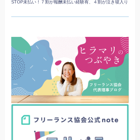
STOP未払い！７割が報酬未払い経験有、４割が泣き寝入り