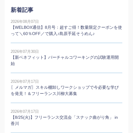
新着記事
2026年08月07日
【WELBOX通信】8月号：超すご得！数量限定クーポンを使
って＼60％OFF／で購入♪島原手延そうめん♪
2026年07月30日
【新ベネフィット】バーチャルコワーキングの試験運用開
始
2026年07月17日
〖メルマガ〗スキル棚卸しワークショップで今必要な学び
を発見！＆フリーランス川柳大募集
2026年07月17日
【8/25(火)】フリーランス交流会「スナック曲がり角」 in
香川