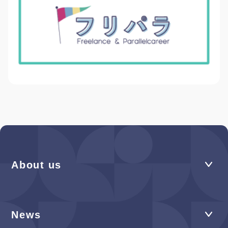
About us
News