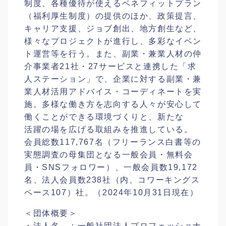
制度、各種優待が使えるベネフィットプラン
（福利厚生制度）の提供のほか、政策提言、
キャリア支援、ジョブ創出、地方創生など、
様々なプロジェクトが進行し、多彩なイベン
ト運営等を行う。また、副業・兼業人材の仲
介事業者21社・27サービスと連携した「求
人ステーション」で、企業に対する副業・兼
業人材活用アドバイス・コーディネートを実
施。多様な働き方を志向する人々が安心して
働くことができる環境づくりと、新たな
活躍の場を広げる取組みを推進している。
会員総数117,767名（フリーランス白書等の
実態調査の母集団となる一般会員・無料会
員・SNSフォロワー）、一般会員数19,172
名、法人会員数238社（内、コワーキングス
ペース107）社。（2024年10月31日現在）
＜団体概要＞
・法人名 ：一般社団法人プロフェッショナ