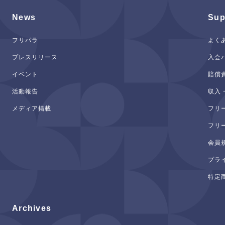
News
Sup
フリパラ
よく
プレスリリース
入会
イベント
賠償
活動報告
収入
メディア掲載
フリ
フリ
会員
プラ
特定
Archives