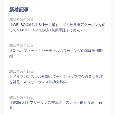
新着記事
2026年08月07日
【WELBOX通信】8月号：超すご得！数量限定クーポンを使
って＼60％OFF／で購入♪島原手延そうめん♪
2026年07月30日
【新ベネフィット】バーチャルコワーキングの試験運用開
始
2026年07月17日
〖メルマガ〗スキル棚卸しワークショップで今必要な学び
を発見！＆フリーランス川柳大募集
2026年07月17日
【8/25(火)】フリーランス交流会「スナック曲がり角」 in
香川