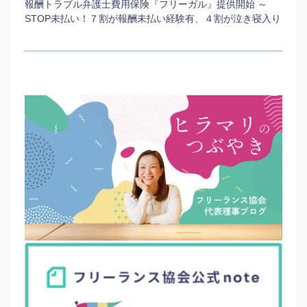
報酬トラブル弁護士費用保険『フリーガル』提供開始 ～
STOP未払い！７割が報酬未払い経験有、４割が泣き寝入り