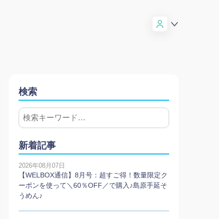
検索
新着記事
2026年08月07日
【WELBOX通信】8月号：超すご得！数量限定ク
ーポンを使って＼60％OFF／で購入♪島原手延そ
うめん♪