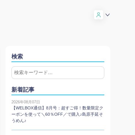
検索
新着記事
2026年08月07日
【WELBOX通信】8月号：超すご得！数量限定ク
ーポンを使って＼60％OFF／で購入♪島原手延そ
うめん♪