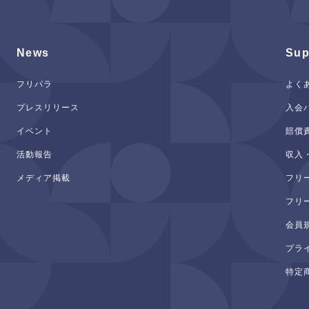
News
Sup
フリパラ
よく
プレスリリース
入会
イベント
賠償
活動報告
収入
メディア掲載
フリ
フリ
会員
プラ
特定