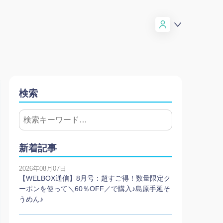
検索
新着記事
2026年08月07日
【WELBOX通信】8月号：超すご得！数量限定ク
ーポンを使って＼60％OFF／で購入♪島原手延そ
うめん♪