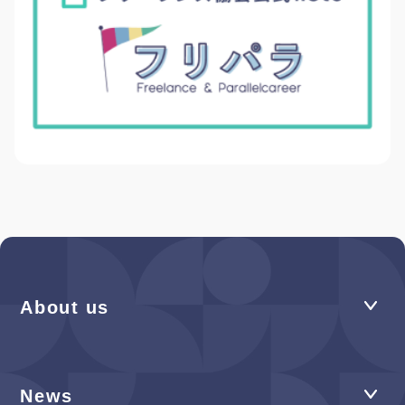
About us
News