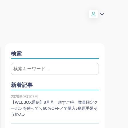
検索
新着記事
2026年08月07日
【WELBOX通信】8月号：超すご得！数量限定ク
ーポンを使って＼60％OFF／で購入♪島原手延そ
うめん♪