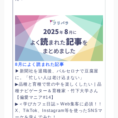
8月によく読まれた記事
▶︎新聞社を退職後、バルセロナで豆腐屋
に。「忙しい人は老け込まない」
▶︎品種と育種で世の中を楽しくしたい | 品
種ナビゲーター＆育種家・竹下大学さん
【偏愛マニア#14】
▶︎＜学びカフェ日誌＞Web集客に必須！！
X、TikTok、Instagram等を使ったSNSマ
ーケを学んでみた！