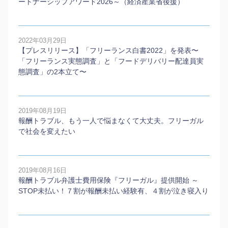
ートナーシップアワード2026～（経済産業省後援）
2022年03月29日
【プレスリリース】「フリーランス白書2022」を発表〜
「フリーランス実態調査」と「フードデリバリー配達員実
態調査」の2本⽴て〜
2019年08月19日
報酬トラブル、もう一人で悩まなくて大丈夫。フリーガル
で社会を変えたい
2019年08月16日
報酬トラブル弁護士費用保険『フリーガル』提供開始 ～
STOP未払い！７割が報酬未払い経験有、４割が泣き寝入り