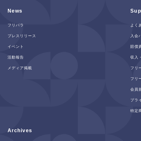
News
Sup
フリパラ
よく
プレスリリース
入会
イベント
賠償
活動報告
収入
メディア掲載
フリ
フリ
会員
プラ
特定
Archives