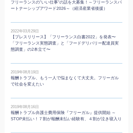
フリーランスの”いい仕事”の話を大募集！～フリーランスパ
ートナーシップアワード2026～（経済産業省後援）
2022年03月29日
【プレスリリース】「フリーランス白書2022」を発表〜
「フリーランス実態調査」と「フードデリバリー配達員実
態調査」の2本⽴て〜
2019年08月19日
報酬トラブル、もう一人で悩まなくて大丈夫。フリーガル
で社会を変えたい
2019年08月16日
報酬トラブル弁護士費用保険『フリーガル』提供開始 ～
STOP未払い！７割が報酬未払い経験有、４割が泣き寝入り