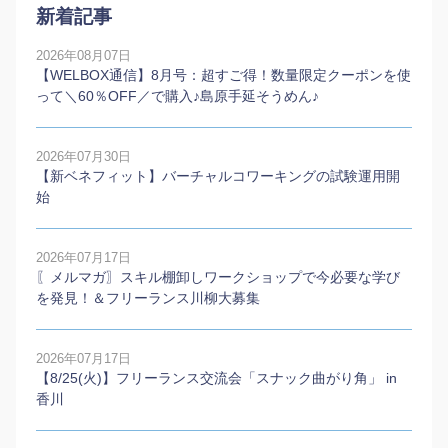
新着記事
2026年08月07日
【WELBOX通信】8月号：超すご得！数量限定クーポンを使
って＼60％OFF／で購入♪島原手延そうめん♪
2026年07月30日
【新ベネフィット】バーチャルコワーキングの試験運用開
始
2026年07月17日
〖メルマガ〗スキル棚卸しワークショップで今必要な学び
を発見！＆フリーランス川柳大募集
2026年07月17日
【8/25(火)】フリーランス交流会「スナック曲がり角」 in
香川