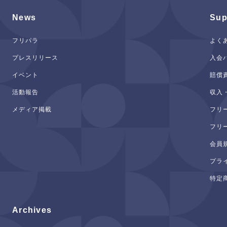
News
Sup
フリパラ
よく
プレスリリース
入会
イベント
賠償
活動報告
収入
メディア掲載
フリ
フリ
会員
プラ
特定
Archives