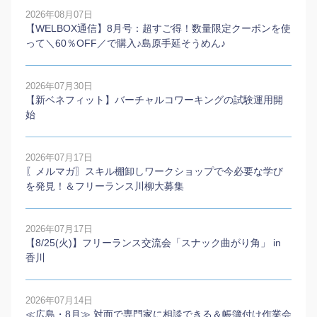
2026年08月07日
【WELBOX通信】8月号：超すご得！数量限定クーポンを使
って＼60％OFF／で購入♪島原手延そうめん♪
2026年07月30日
【新ベネフィット】バーチャルコワーキングの試験運用開
始
2026年07月17日
〖メルマガ〗スキル棚卸しワークショップで今必要な学び
を発見！＆フリーランス川柳大募集
2026年07月17日
【8/25(火)】フリーランス交流会「スナック曲がり角」 in
香川
2026年07月14日
≪広島・8月≫ 対面で専門家に相談できる＆帳簿付け作業会