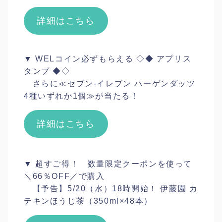
詳細はこちら
▼ WELコイン必ずもらえる ◇◆ アプリス
タンプ ◆◇
さらに≪セブン‐イレブン ハーゲンダッツ
4種いずれか1個≫が当たる！
詳細はこちら
▼ 超すご得！ 数量限定クーポンを使って
＼66％OFF／で購入
【予告】5/20（水）18時開始！ 伊藤園 カ
テキンほうじ茶（350ml×48本）