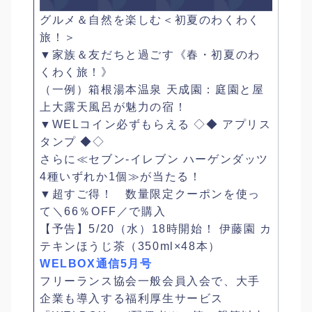
グルメ＆自然を楽しむ＜初夏のわくわく
旅！＞
▼家族＆友だちと過ごす《春・初夏のわ
くわく旅！》
（一例）箱根湯本温泉 天成園：庭園と屋
上大露天風呂が魅力の宿！
▼WELコイン必ずもらえる ◇◆ アプリス
タンプ ◆◇
さらに≪セブン‐イレブン ハーゲンダッツ
4種いずれか1個≫が当たる！
▼超すご得！ 数量限定クーポンを使っ
て＼66％OFF／で購入
【予告】5/20（水）18時開始！ 伊藤園 カ
テキンほうじ茶（350ml×48本）
WELBOX通信5月号
フリーランス協会一般会員入会で、大手
企業も導入する福利厚生サービス