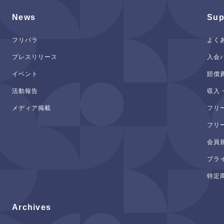
News
Sup
フリパラ
よく
プレスリリース
入会
イベント
賠償
活動報告
収入
メディア掲載
フリ
フリ
会員
プラ
特定
Archives