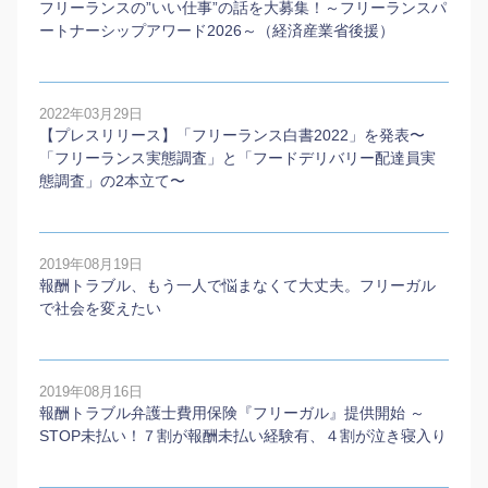
フリーランスの”いい仕事”の話を大募集！～フリーランスパ
ートナーシップアワード2026～（経済産業省後援）
2022年03月29日
【プレスリリース】「フリーランス白書2022」を発表〜
「フリーランス実態調査」と「フードデリバリー配達員実
態調査」の2本⽴て〜
2019年08月19日
報酬トラブル、もう一人で悩まなくて大丈夫。フリーガル
で社会を変えたい
2019年08月16日
報酬トラブル弁護士費用保険『フリーガル』提供開始 ～
STOP未払い！７割が報酬未払い経験有、４割が泣き寝入り