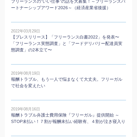
フリーランスの”いい仕事”の話を大募集！～フリーランスパ
ートナーシップアワード2026～（経済産業省後援）
2022年03月29日
【プレスリリース】「フリーランス白書2022」を発表〜
「フリーランス実態調査」と「フードデリバリー配達員実
態調査」の2本⽴て〜
2019年08月19日
報酬トラブル、もう一人で悩まなくて大丈夫。フリーガル
で社会を変えたい
2019年08月16日
報酬トラブル弁護士費用保険『フリーガル』提供開始 ～
STOP未払い！７割が報酬未払い経験有、４割が泣き寝入り