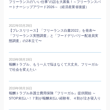
フリーランスの”いい仕事”の話を大募集！～フリーランスパ
ートナーシップアワード2026～（経済産業省後援）
2022年03月29日
【プレスリリース】「フリーランス白書2022」を発表〜
「フリーランス実態調査」と「フードデリバリー配達員実
態調査」の2本⽴て〜
2019年08月19日
報酬トラブル、もう一人で悩まなくて大丈夫。フリーガル
で社会を変えたい
2019年08月16日
報酬トラブル弁護士費用保険『フリーガル』提供開始 ～
STOP未払い！７割が報酬未払い経験有、４割が泣き寝入り