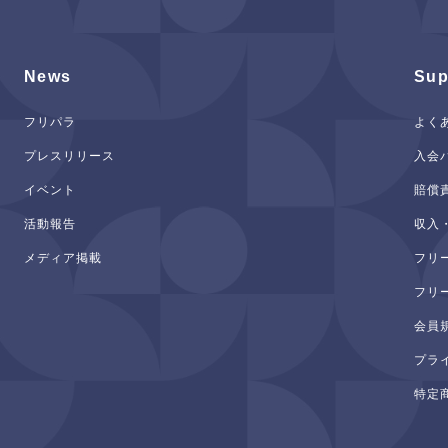
News
Sup
フリパラ
よく
プレスリリース
入会
イベント
賠償
活動報告
収入
メディア掲載
フリ
フリ
会員
プラ
特定