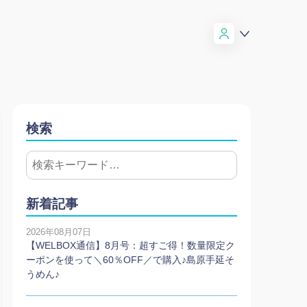
検索
新着記事
2026年08月07日
【WELBOX通信】8月号：超すご得！数量限定ク
ーポンを使って＼60％OFF／で購入♪島原手延そ
うめん♪