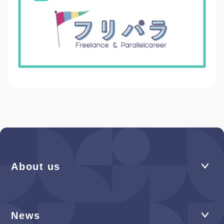
About us
News