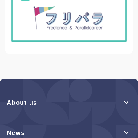
About us
News